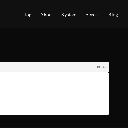
Top
About
System
Access
Blog
#1243