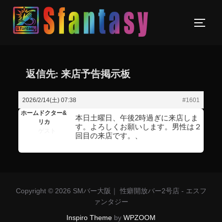
返信先: 来店予告掲示板
2026/2/14(土) 07:38
#1601
ホームドクター&
本日土曜日、午後2時過ぎに来店しま
リカ
す。よろしくお願いします。男性は２
ゲスト
回目の来店です。、
Copyright © 2026 SMバー大阪｜ 性癖開放バー2号店 - エスフ
ァンタジー
Inspiro Theme
by
WPZOOM