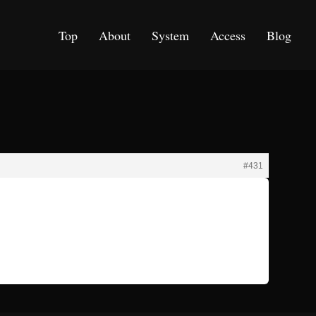
Top
About
System
Access
Blog
#431