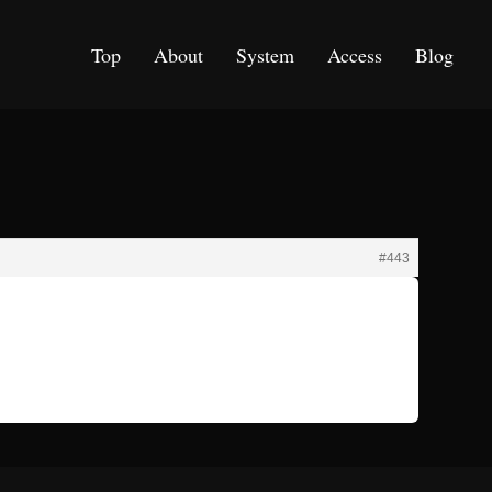
Top
About
System
Access
Blog
#443