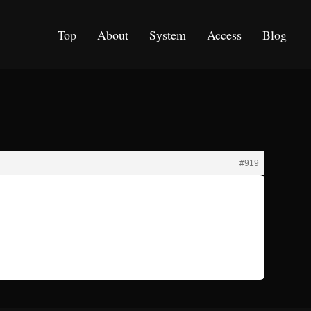
Top
About
System
Access
Blog
#919