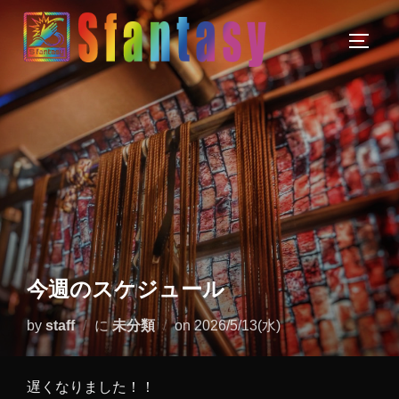
今週のスケジュール
by
staff
に
未分類
on
2026/5/13(水)
遅くなりました！！