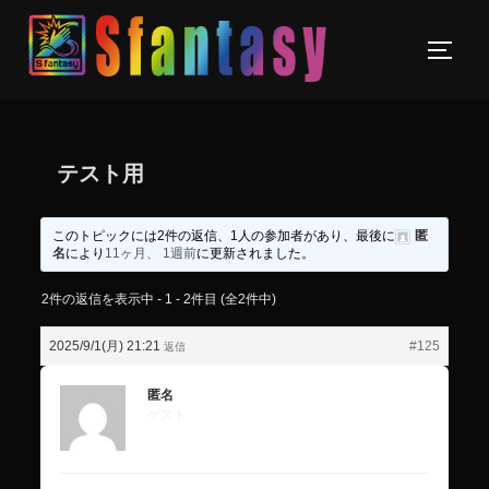
テスト用
このトピックには2件の返信、1人の参加者があり、最後に
匿
名
により
11ヶ月、 1週前
に更新されました。
2件の返信を表示中 - 1 - 2件目 (全2件中)
2025/9/1(月) 21:21
#125
返信
匿名
ゲスト